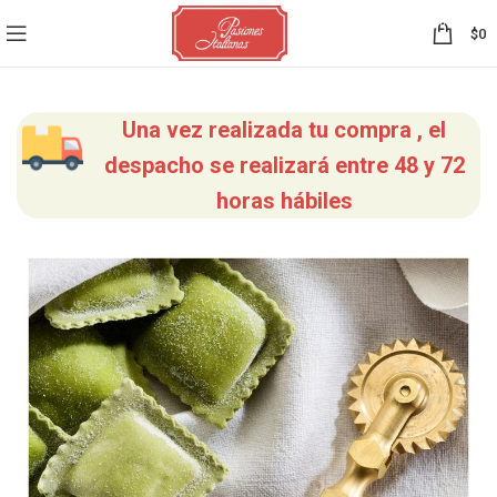
0
$
0
Una vez realizada tu compra , el
despacho se realizará entre 48 y 72
horas hábiles