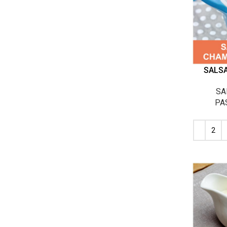
SALS
SA
PA