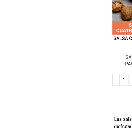
SALSA 
SA
PA
Las sals
disfruta