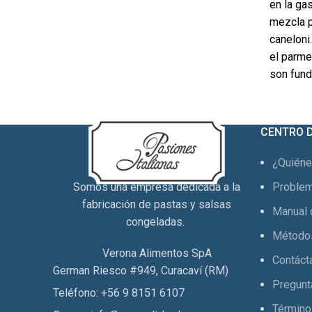
en la ga
mezcla p
caneloni
el parme
son fund
CENTRO 
¿Quién
Somos una empresa dedicada a la
Problem
fabricación de pastas y salsas
Manual 
congeladas.
Método
Verona Alimentos SpA
Contáct
German Riesco #949, Curacaví (RM)
Pregunt
Teléfono: +56 9 8151 6107
Término