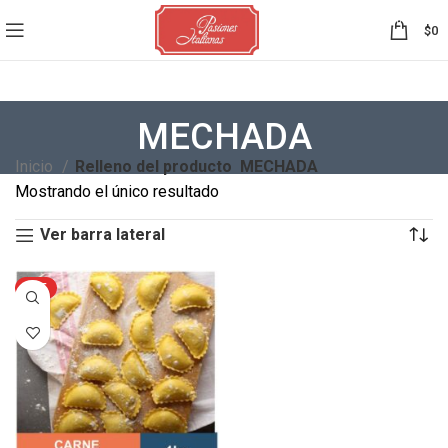
0
$
0
MECHADA
Inicio
Relleno del producto
MECHADA
Mostrando el único resultado
Ver barra lateral
HOT